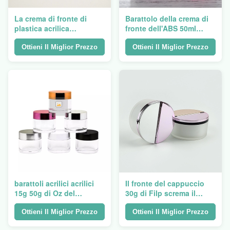
La crema di fronte di
Barattolo della crema di
plastica acrilica
fronte dell'ABS 50ml
riciclabile 50ml stona la
dell'ANIMALE
stampa dello schermo
DOMESTICO di PS di
Ottieni Il Miglior Prezzo
Ottieni Il Miglior Prezzo
forma rotonda con il
coperchio dell'oro dello
specchio
barattoli acrilici acrilici
Il fronte del cappuccio
15g 50g di Oz del
30g di Filp screma il
contenitore di polvere
barattolo 2 in 1 barattolo
240ml 1
della crema di notte e del
Ottieni Il Miglior Prezzo
Ottieni Il Miglior Prezzo
giorno