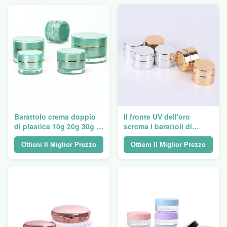
Barattolo crema doppio
Il fronte UV dell'oro
di plastica 10g 20g 30g di
screma i barattoli di
Acriylic pp
plastica di Oz del
barattolo 8 con i coperchi
Ottieni Il Miglior Prezzo
Ottieni Il Miglior Prezzo
dell'oro