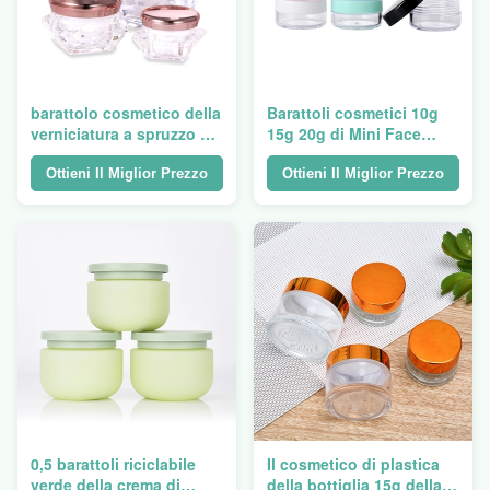
barattolo cosmetico della
Barattoli cosmetici 10g
verniciatura a spruzzo pp
15g 20g di Mini Face
del barattolo della crema
Cream Jar Plastic del
di fronte di 5g 10g 15g
coperchio dei pp
Ottieni Il Miglior Prezzo
Ottieni Il Miglior Prezzo
0,5 barattoli riciclabile
Il cosmetico di plastica
verde della crema di
della bottiglia 15g della