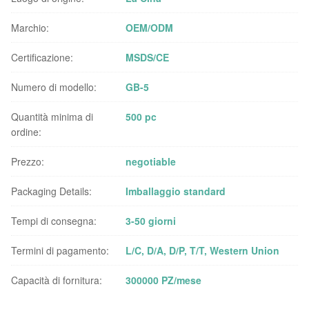
Marchio:
OEM/ODM
Certificazione:
MSDS/CE
Numero di modello:
GB-5
Quantità minima di
500 pc
ordine:
Prezzo:
negotiable
Packaging Details:
Imballaggio standard
Tempi di consegna:
3-50 giorni
Termini di pagamento:
L/C, D/A, D/P, T/T, Western Union
Capacità di fornitura:
300000 PZ/mese