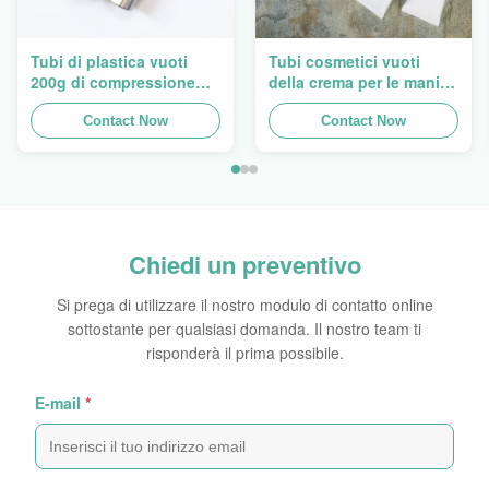
Tubi di plastica vuoti
Tubi cosmetici vuoti
200g di compressione
della crema per le mani
della lozione di Flip Cap
ovale eccellente che
Screw Lid Pink
Contact Now
imballano 5ml a 150ml
Contact Now
Chiedi un preventivo
Si prega di utilizzare il nostro modulo di contatto online
sottostante per qualsiasi domanda. Il nostro team ti
risponderà il prima possibile.
E-mail
*