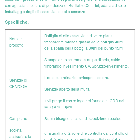
contagoccia di colore di pendenza di Refillable.Colorful, adatta ad sotto-
imballaggio degli oli essenziali e delle essenze.
Specifiche:
Bottiglia di olio essenziale di vetro piana
Nome di
trasparente rotonda grassa della bottiglia 40ml
prodotto
della spalla della bottiglia 30ml del punto 15ml
Stampa dello schermo, stampa di seta, caldo-
timbrando, rivestimento UV, Spruzzo-rivestimento.
L'ente su ordinazione/ricopre il colore.
Servizio di
OEM/ODM
Servizio aperto della muffa
Invii prego il vostro logo nel formato di CDR noi.
MOQ è 1000pcs.
Campione
Sì, ma bisogno di costo di spedizione repaied.
società
una qualità di 2 volte che controlla dal controllo di
assicurare la
qualità prima della spedizione. (Sul controllo