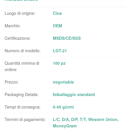
Luogo di origine:
Cina
Marchio:
OEM
Certificazione:
MSDS/CE/SGS
Numero di modello:
LGT-21
Quantità minima di
100 pz
ordine:
Prezzo:
negotiable
Packaging Details:
Imballaggio standard
Tempi di consegna:
5-45 giorni
Termini di pagamento:
L/C, D/A, D/P, T/T, Western Union,
MoneyGram