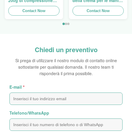
200g di compressione
della crema per le mani
della lozione di Flip Cap
ovale eccellente che
Screw Lid Pink
Contact Now
imballano 5ml a 150ml
Contact Now
Chiedi un preventivo
Si prega di utilizzare il nostro modulo di contatto online
sottostante per qualsiasi domanda. Il nostro team ti
risponderà il prima possibile.
E-mail
*
Telefono/WhatsApp