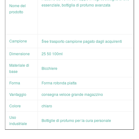
essenziale, bottiglia di profumo avanzata
Nome del
prodotto
Campione
f
ree trasporto campione pagato dagli acquirenti
Dimensione
25 50 100ml
Materiale di
Bicchiere
base
Forma
Forma rotonda piatta
Vantaggio
consegna veloce grande magazzino
Colore
chiaro
Uso
Bottiglie di profumo per la cura personale
industriale