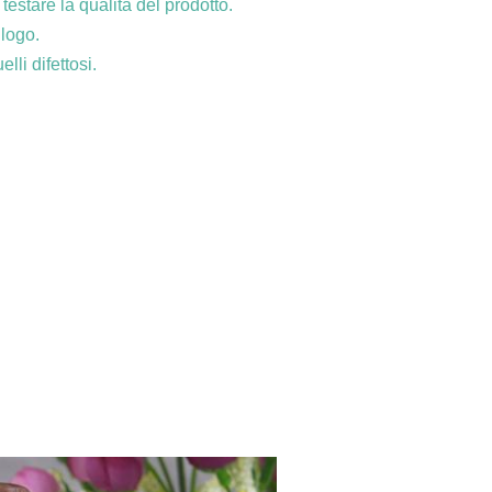
estare la qualità del prodotto.
 logo.
lli difettosi.