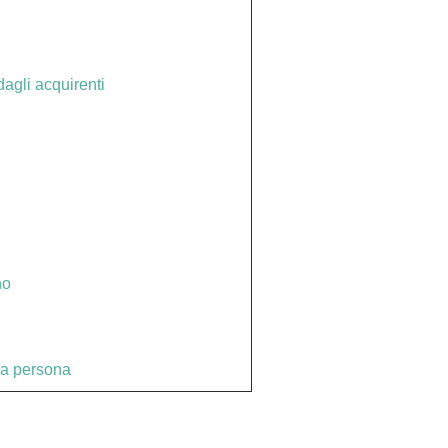
agli acquirenti
no
lla persona