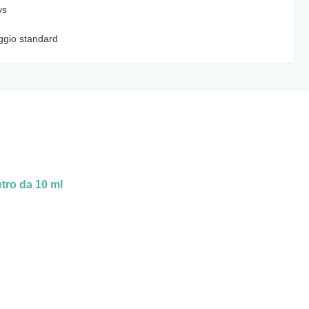
ys
ggio standard
etro da 10 ml