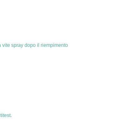
a vite spray dopo il riempimento
ti
test.