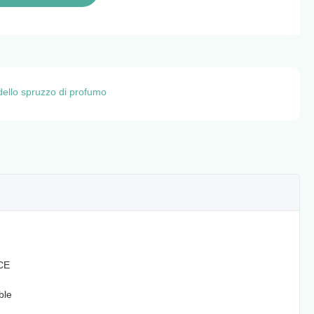
 dello spruzzo di profumo
CE
ble