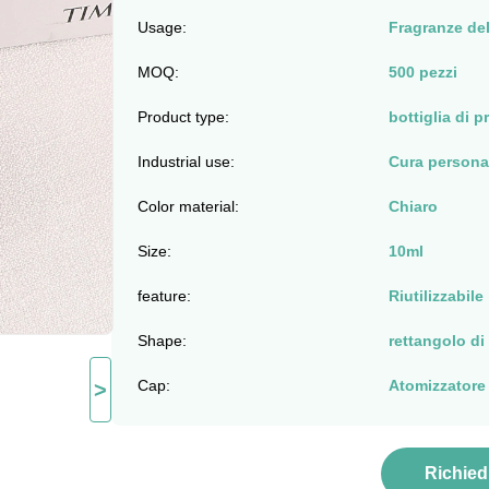
Usage:
Fragranze de
MOQ:
500 pezzi
Product type:
bottiglia di 
Industrial use:
Cura persona
Color material:
Chiaro
Size:
10ml
feature:
Riutilizzabile
Shape:
rettangolo di
Cap:
Atomizzatore
>
Richied