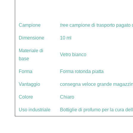
Campione
f
ree campione di trasporto pagato d
Dimensione
10 ml
Materiale di
Vetro bianco
base
Forma
Forma rotonda piatta
Vantaggio
consegna veloce grande magazzi
Colore
Chiaro
Uso industriale
Bottiglie di profumo per la cura de