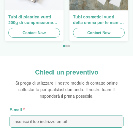
Tubi di plastica vuoti
Tubi cosmetici vuoti
200g di compressione
della crema per le mani
della lozione di Flip Cap
ovale eccellente che
Screw Lid Pink
Contact Now
imballano 5ml a 150ml
Contact Now
Chiedi un preventivo
Si prega di utilizzare il nostro modulo di contatto online
sottostante per qualsiasi domanda. Il nostro team ti
risponderà il prima possibile.
E-mail
*