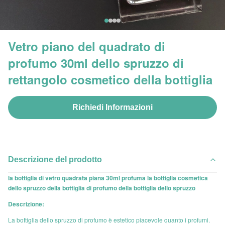
Vetro piano del quadrato di
profumo 30ml dello spruzzo di
rettangolo cosmetico della bottiglia
Richiedi Informazioni
Descrizione del prodotto
la bottiglia di vetro quadrata piana 30ml profuma la bottiglia cosmetica
dello spruzzo della bottiglia di profumo della bottiglia dello spruzzo
Descrizione:
La bottiglia dello spruzzo di profumo è estetico piacevole quanto i profumi.