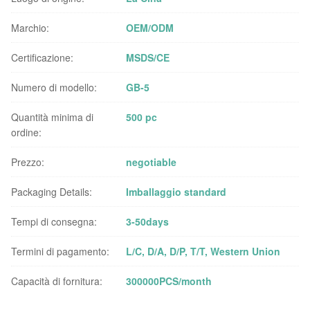
Marchio:
OEM/ODM
Certificazione:
MSDS/CE
Numero di modello:
GB-5
Quantità minima di
500 pc
ordine:
Prezzo:
negotiable
Packaging Details:
Imballaggio standard
Tempi di consegna:
3-50days
Termini di pagamento:
L/C, D/A, D/P, T/T, Western Union
Capacità di fornitura:
300000PCS/month