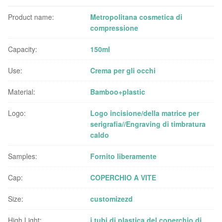
Product name:
Metropolitana cosmetica di
compressione
Capacity:
150ml
Use:
Crema per gli occhi
Material:
Bamboo+plastic
Logo:
Logo incisione/della matrice per
serigrafia//Engraving di timbratura
caldo
Samples:
Fornito liberamente
Cap:
COPERCHIO A VITE
Size:
customizezd
High Light:
i tubi di plastica del coperchio di