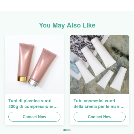
You May Also Like
Tubi di plastica vuoti
Tubi cosmetici vuoti
200g di compressione
della crema per le mani
della lozione di Flip Cap
ovale eccellente che
Screw Lid Pink
Contact Now
imballano 5ml a 150ml
Contact Now