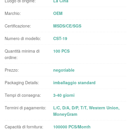
Luogo di origine:
La Cina
Marchio:
OEM
Certificazione:
MSDS/CE/SGS
Numero di modello:
CST-19
Quantità minima di
100 PCS
ordine:
Prezzo:
negotiable
Packaging Details:
imballaggio standard
Tempi di consegna:
3-40 giorni
Termini di pagamento:
L/C, D/A, D/P, T/T, Western Union,
MoneyGram
Capacità di fornitura:
100000 PCS/Month