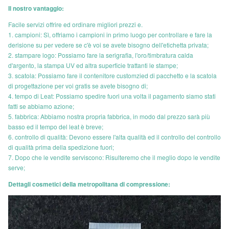
Il nostro vantaggio:
Facile servizi offrire ed ordinare migliori prezzi e.
1. campioni: Sì, offriamo i campioni in primo luogo per controllare e fare la
derisione su per vedere se c'è voi se avete bisogno dell'etichetta privata;
2. stampare logo: Possiamo fare la serigrafia, l'oro/timbratura calda
d'argento, la stampa UV ed altra superficie trattanti le stampe;
3. scatola: Possiamo fare il contenitore customzied di pacchetto e la scatola
di progettazione per voi gratis se avete bisogno di;
4. tempo di Leat: Possiamo spedire fuori una volta il pagamento siamo stati
fatti se abbiamo azione;
5. fabbrica: Abbiamo nostra propria fabbrica, in modo dal prezzo sarà più
basso ed il tempo del leat è breve;
6. controllo di qualità: Devono essere l'alta qualità ed il controllo del controllo
di qualità prima della spedizione fuori;
7. Dopo che le vendite serviscono: Risulteremo che il meglio dopo le vendite
serve;
Dettagli cosmetici della metropolitana di compressione: